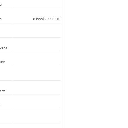
о
а
8 (999) 700-10-10
ровка
нее
вка
е