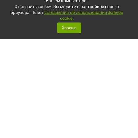
Вашем компьютере.
Отключить cookies Вы можете в настройках своего
браузера. Текст
Соглашения об использовании файлов
cookie.
Хорошо
Оплатить
Написать
Вам ответят с 8.00 до 20.00
без выходных
8 (800) 707-73-84
8 (999) 700-10-10
Разработано в